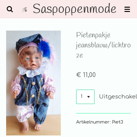
Saspoppenmode
Ga
direct
naar
de
Pietenpakje
hoofdinhoud
jeansblauw/lichtro
ze
€ 11,00
Uitgeschake
Artikelnummer: Piet3