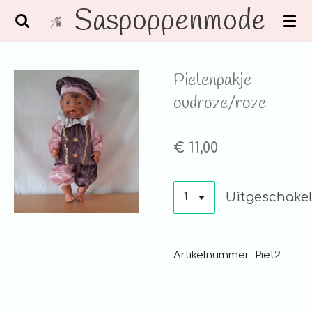
Saspoppenmode
Ga
direct
naar
de
Pietenpakje
hoofdinhoud
oudroze/roze
€ 11,00
Uitgeschake
Artikelnummer: Piet2